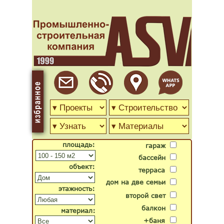
площадь:
гараж
бассейн
объект:
терраса
дом на две семьи
этажность:
второй свет
балкон
материал:
+баня