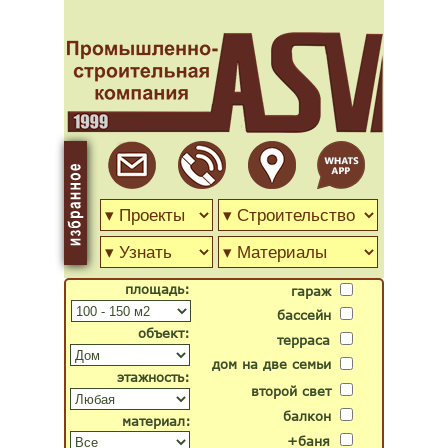
площадь:
гараж
бассейн
объект:
терраса
дом на две семьи
этажность:
второй свет
балкон
материал:
+баня