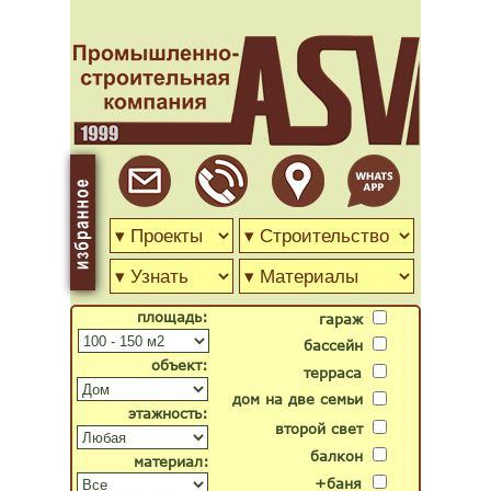
площадь:
гараж
бассейн
объект:
терраса
дом на две семьи
этажность:
второй свет
балкон
материал:
+баня