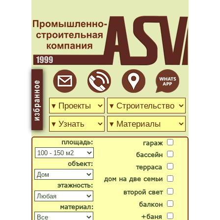
площадь:
гараж
бассейн
объект:
терраса
дом на две семьи
этажность:
второй свет
балкон
материал:
+баня