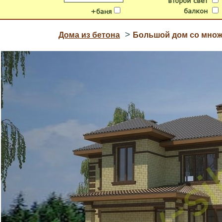
второй свет
балкон
+баня
>
Дома из бетона
Большой дом со множ