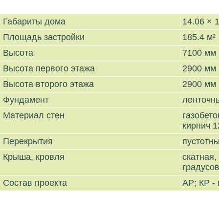
Габариты дома
14.06 × 
Площадь застройки
185.4 м²
Высота
7100 мм
Высота первого этажа
2900 мм
Высота второго этажа
2900 мм
Фундамент
ленточн
Материал стен
газобе
кирпич 1
Перекрытия
пустотн
Крыша, кровля
скатная
градусо
Состав проекта
АР; КР -