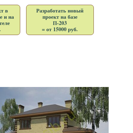
т в
Разработать новый
е и на
проект на базе
теле
П-203
.
= от 15000 руб.