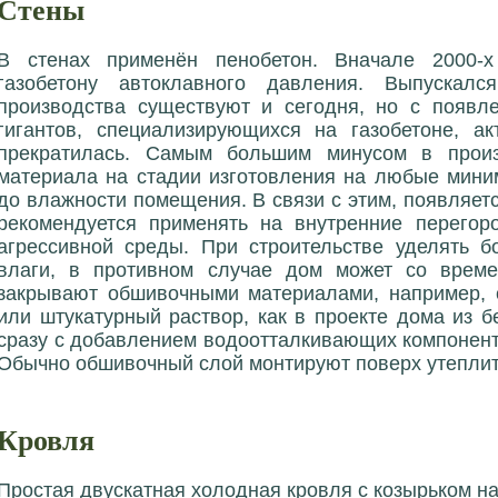
Стены
В стенах применён пенобетон. Вначале 2000-
газобетону автоклавного давления. Выпускал
производства существуют и сегодня, но с появ
гигантов, специализирующихся на газобетоне, а
прекратилась. Самым большим минусом в произв
материала на стадии изготовления на любые мини
до влажности помещения. В связи с этим, появляет
рекомендуется применять на внутренние перегор
агрессивной среды. При строительстве уделять 
влаги, в противном случае дом может со време
закрывают обшивочными материалами, например, с
или штукатурный раствор, как в проекте дома из б
сразу с добавлением водоотталкивающих компонент
Обычно обшивочный слой монтируют поверх утеплит
Кровля
Простая двускатная холодная кровля с козырьком н