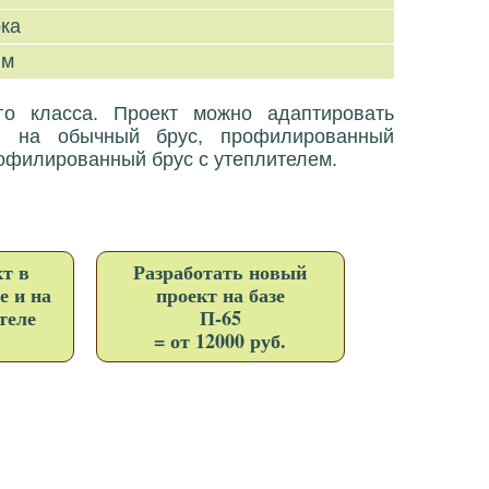
рка
 м
о класса. Проект можно адаптировать
е, на обычный брус, профилированный
офилированный брус с утеплителем.
т в
Разработать новый
е и на
проект на базе
теле
П-65
= от 12000 руб.