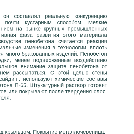
х он составлял реальную конкуренцию
ся почти кустарным способом. Мелкие
лением на рынке крупных промышленных
ктивная фаза развития этого материала
одстве пенобетона считается реакция
мальные изменения в технологии, вплоть
ся много бракованных изделий. Пенобетон
одки, менее подверженные воздействию
большое внимание защите пенобетона от
нем рассыпаться. С этой целью стены
айдинг, используют химические составы
етона П-65. Штукатурный раствор готовят
ов или покрывают после твердения слоя.
еля.
ад крыльцом. Покрытие металлочерепица.