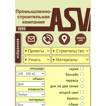
площадь:
гараж
бассейн
объект:
терраса
дом на две семьи
этажность:
второй свет
балкон
материал:
+баня