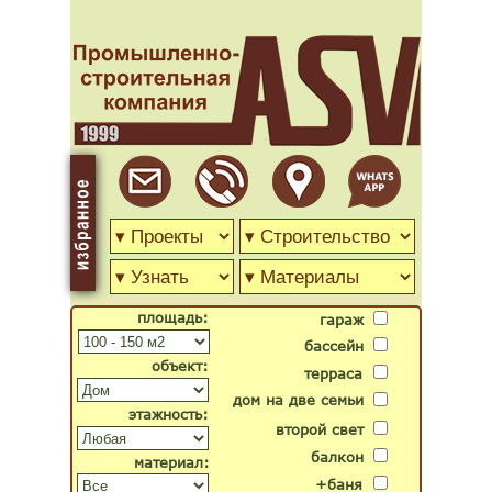
площадь:
гараж
бассейн
объект:
терраса
дом на две семьи
этажность:
второй свет
балкон
материал:
+баня