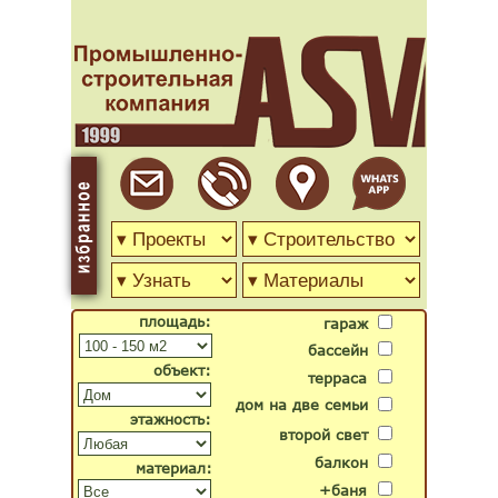
площадь:
гараж
бассейн
объект:
терраса
дом на две семьи
этажность:
второй свет
балкон
материал:
+баня