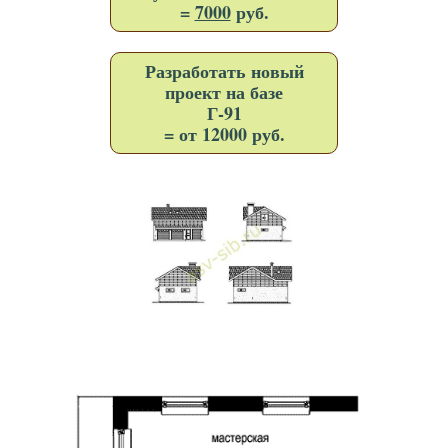
=
7000
руб.
Разработать новый
проект на базе
Г-91
= от 12000 руб.