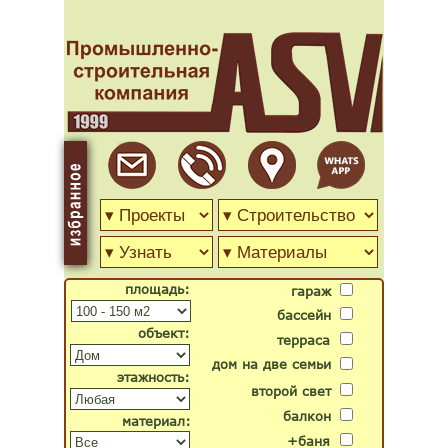
площадь:
гараж
бассейн
объект:
терраса
дом на две семьи
этажность:
второй свет
балкон
материал:
+баня