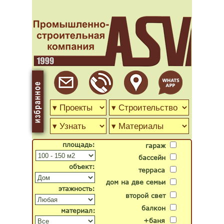
площадь:
гараж
бассейн
объект:
терраса
дом на две семьи
этажность:
второй свет
балкон
материал:
+баня