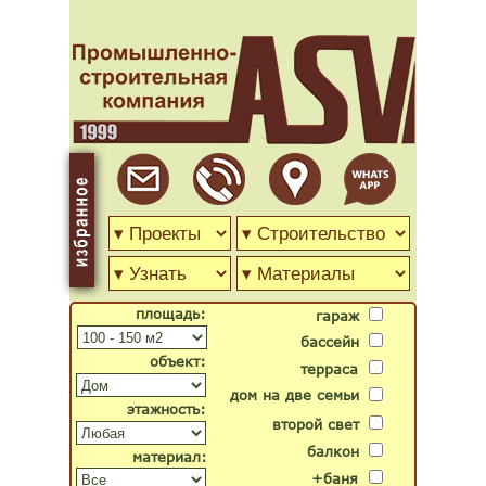
площадь:
гараж
бассейн
объект:
терраса
дом на две семьи
этажность:
второй свет
балкон
материал:
+баня