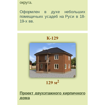
округа.
Оформлен в духе небольших
помещичьих усадеб на Руси в 18-
19-х вв.
К-129
2
129 м
Проект двухэтажного кирпичного
дома